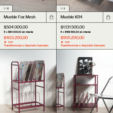
1
/
3
1
/
10
Mueble KR4
Mueble Fox Mesh
$1.131.500,00
$504.000,00
6
x
$188.583,33
sin interés
6
x
$84.000,00
sin interés
$905.200,00
$403.200,00
con
con
Transferencia o depósito bancario
Transferencia o depósito bancario