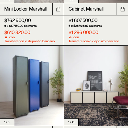
Cabinet Marshall
Mini Locker Marshall
$1.607.500,00
$762.900,00
6
x
$267.916,67
sin interés
6
x
$127.150,00
sin interés
$1.286.000,00
$610.320,00
con
con
Transferencia o depósito bancario
Transferencia o depósito bancario
1
/
10
1
/
5