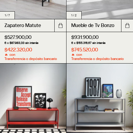
1
/
2
1
/
7
Mueble de Tv Bonzo
Zapatero Matute
$931.900,00
$527.900,00
6
x
$155.316,67
sin interés
6
x
$87.983,33
sin interés
$745.520,00
$422.320,00
con
con
Transferencia o depósito bancario
Transferencia o depósito bancario