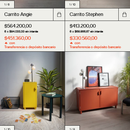
1
/
6
1
/
10
Carrito Angie
Carrito Stephen
$564.200,00
$413.200,00
6
x
$94.033,33
sin interés
6
x
$68.866,67
sin interés
$451.360,00
$330.560,00
con
con
Transferencia o depósito bancario
Transferencia o depósito bancario
1
/
9
1
/
10