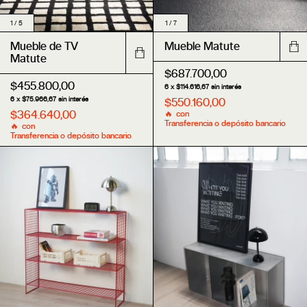
1
/
5
1
/
7
Mueble de TV
Mueble Matute
Matute
$687.700,00
$455.800,00
6
x
$114.616,67
sin interés
6
x
$75.966,67
sin interés
$550.160,00
$364.640,00
con
Transferencia o depósito bancario
con
Transferencia o depósito bancario