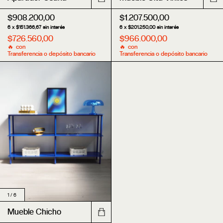
$908.200,00
$1.207.500,00
6
x
$151.366,67
sin interés
6
x
$201.250,00
sin interés
$726.560,00
$966.000,00
con
con
Transferencia o depósito bancario
Transferencia o depósito bancario
1
/
6
Mueble Chicho