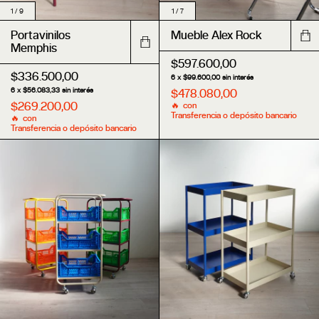
1
/
9
1
/
7
Portavinilos
Mueble Alex Rock
Memphis
$597.600,00
$336.500,00
6
x
$99.600,00
sin interés
6
x
$56.083,33
sin interés
$478.080,00
$269.200,00
con
Transferencia o depósito bancario
con
Transferencia o depósito bancario