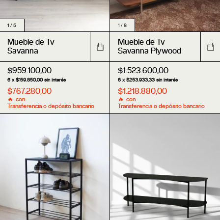
1
/
8
1
/
5
Mueble de Tv
Mueble de Tv
Savanna Plywood
Savanna
$1.523.600,00
$959.100,00
6
x
$253.933,33
sin interés
6
x
$159.850,00
sin interés
$1.218.880,00
$767.280,00
con
con
Transferencia o depósito bancario
Transferencia o depósito bancario