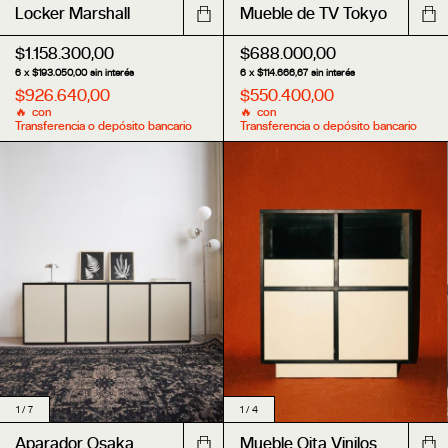
Mueble de TV Tokyo
Locker Marshall
$688.000,00
$1.158.300,00
6
x
$114.666,67
sin interés
6
x
$193.050,00
sin interés
$550.400,00
$926.640,00
con
con
Transferencia o depósito bancario
Transferencia o depósito bancario
1
/
7
1
/
4
Aparador Osaka
Mueble Oita Vinilos