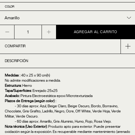
COLOR
COMPARTIR
DESCRIPCIÓN
Medidas :
40 x 25 x 90 cm(h)
No admite modificaciones a medida.
Estructura:
Hierro
Tapa/Superficies:
Enrejado 25x25
Acabado:
Pintura Electroestática epoxi Microtexturizada
Plazos de Entrega
(según color) :
- 30 días aprox: Azul, Beige Claro, Beige Oscuro, Bordo, Borravino,
Chocolate, Gris Grafito, Ladrillo, Negro, Ocre, Off White, Verde Hoja, Verde
Militar, Verde Oscuro.
- 60 días aprox: Amarillo, Gris Aluminio, Humo, Rojo, Rosa Viejo.
Nota técnica (Uso Exterior):
Producto apto para exterior. Puede presentar
oxidación según la exposición. Es recuperable mediante mantenimiento (arenado