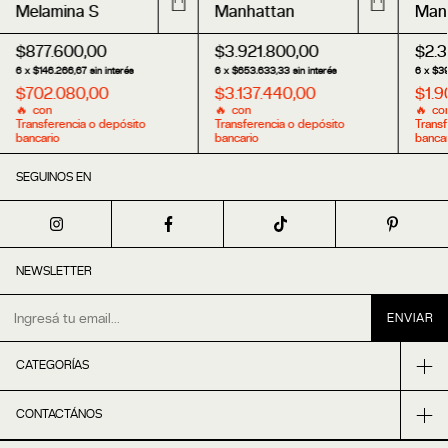
Melamina S
Manhattan
Man
Mel
$877.600,00
$3.921.800,00
$2.3
6
x
$146.266,67
sin interés
6
x
$653.633,33
sin interés
6
x
$39
$702.080,00
$3.137.440,00
$1.9
con
con
co
Transferencia o depósito
Transferencia o depósito
Transf
bancario
bancario
bancar
SEGUINOS EN
NEWSLETTER
CATEGORÍAS
CONTACTÁNOS