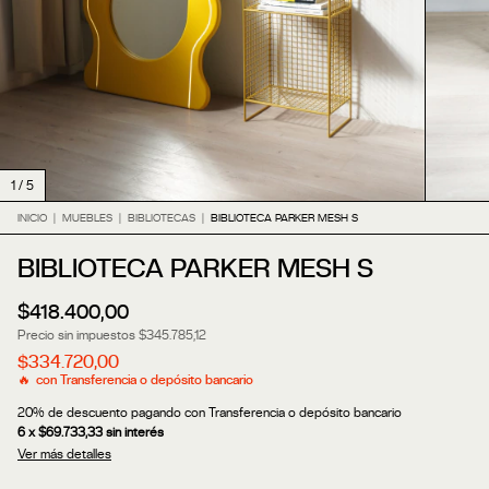
1
/
5
INICIO
|
MUEBLES
|
BIBLIOTECAS
|
BIBLIOTECA PARKER MESH S
BIBLIOTECA PARKER MESH S
$418.400,00
Precio sin impuestos
$345.785,12
$334.720,00
con
Transferencia o depósito bancario
20% de descuento
pagando con Transferencia o depósito bancario
6
x
$69.733,33
sin interés
Ver más detalles